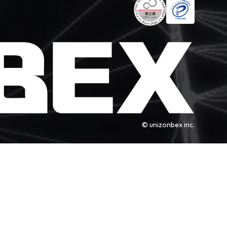
© unizonbex inc.